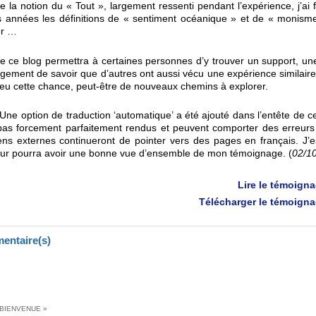
e la notion du « Tout », largement ressenti pendant l’expérience, j’ai f
 années les définitions de « sentiment océanique » et de « monism
er …
e ce blog permettra à certaines personnes d’y trouver un support, u
agement de savoir que d’autres ont aussi vécu une expérience similaire
 eu cette chance, peut-être de nouveaux chemins à explorer.
Une option de traduction ‘automatique’ a été ajouté dans l’entête de ce 
 pas forcement parfaitement rendus et peuvent comporter des erreurs
iens externes continueront de pointer vers des pages en français. J
eur pourra avoir une bonne vue d’ensemble de mon témoignage. (
02/1
Lire le témoign
Télécharger le témoign
entaire(s)
BIENVENUE
»