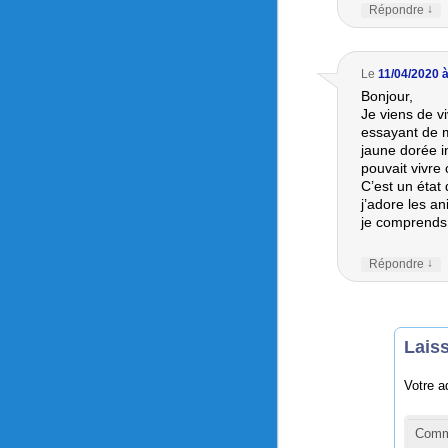
↓
Répondre
Le
11/04/2020 
Bonjour,
Je viens de vi
essayant de m
jaune dorée in
pouvait vivre 
C’est un état 
j’adore les a
je comprends 
↓
Répondre
Lais
Votre a
Comm