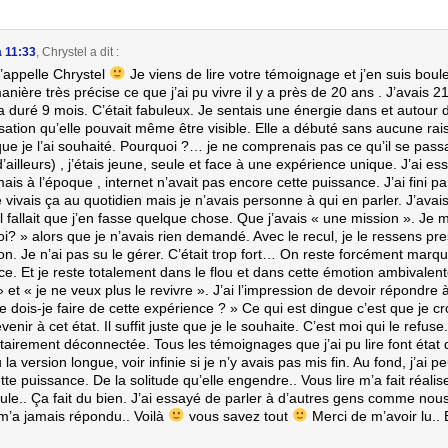
à 11:33
,
Chrystel
a dit :
’appelle Chrystel
Je viens de lire votre témoignage et j’en suis bou
nière très précise ce que j’ai pu vivre il y a près de 20 ans . J’avais 2
a duré 9 mois. C’était fabuleux. Je sentais une énergie dans et autour 
sation qu’elle pouvait même être visible. Elle a débuté sans aucune rais
ue je l’ai souhaité. Pourquoi ?… je ne comprenais pas ce qu’il se passa
’ailleurs) , j’étais jeune, seule et face à une expérience unique. J’ai e
is à l’époque , internet n’avait pas encore cette puissance. J’ai fini p
 Je vivais ça au quotidien mais je n’avais personne à qui en parler. J’avai
il fallait que j’en fasse quelque chose. Que j’avais « une mission ». J
i? » alors que je n’avais rien demandé. Avec le recul, je le ressens 
on. Je n’ai pas su le gérer. C’était trop fort… On reste forcément marq
nce. Et je reste totalement dans le flou et dans cette émotion ambivalen
 » et « je ne veux plus le revivre ». J’ai l’impression de devoir répondre 
 dois-je faire de cette expérience ? » Ce qui est dingue c’est que je cro
venir à cet état. Il suffit juste que je le souhaite. C’est moi qui le refuse
tairement déconnectée. Tous les témoignages que j’ai pu lire font état
u la version longue, voir infinie si je n’y avais pas mis fin. Au fond, j’ai p
tte puissance. De la solitude qu’elle engendre.. Vous lire m’a fait réalis
eule.. Ça fait du bien. J’ai essayé de parler à d’autres gens comme nou
m’a jamais répondu.. Voilà
vous savez tout
Merci de m’avoir lu.. 