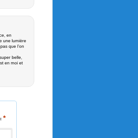
nce, en
e une lumière
s pas que l’on
 super belle,
st en moi et
*
ec