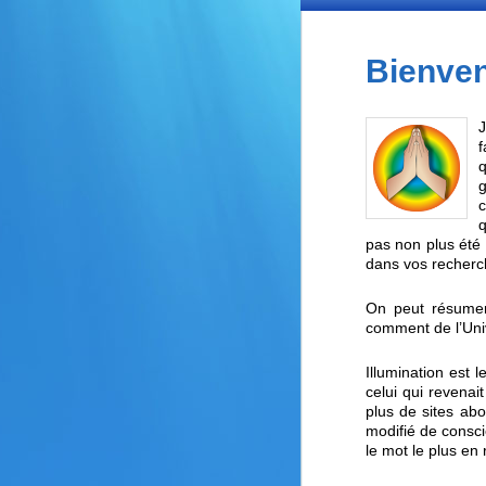
au
au
Bienve
contenu
contenu
principal
secondaire
J
f
q
g
c
q
pas non plus été 
dans vos recherc
On peut résumer
comment de l’Unive
Illumination est 
celui qui revenai
plus de sites abor
modifié de consci
le mot le plus en 