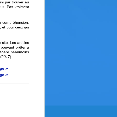
ini par trouver au
e ». Pas vraiment
ne compréhension,
, et pour ceux qui
site. Les articles
 pouvant prêter à
’espère néanmoins
0/2017
)
»
age
»
age