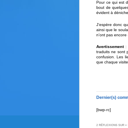
Pour ce qui est d
bout de quelques
évident à dénich
J’espère donc qu
ainsi que le soul
n’ont pas encore
Avertissement
: 
traduits ne sont
confusion. Les l
que chaque visit
Dernier(s) comm
[bwp-rc]
2 RÉFLEXIONS SUR «