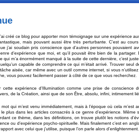
nue
’ai créé ce blog pour apporter mon témoignage sur une expérience aus
antastique, mais pouvant aussi être très perturbante. C’est au cours
ue j’ai soudain pris conscience que d’autres personnes pouvaient a
enre d’expérience que moi, et qu’il pouvait être bien de la partager.
e qui m’a énormément manqué à la suite de cette dernière, c’est just
uelqu’un capable de comprendre ce qui m’était arrivé. Trouver seul de
tâche aisée, car même avec un outil comme internet, si vous n’utilise
he, vous pouvez facilement passer à côté de ce que vous recherchez.
 cette expérience d’Illumination comme une prise de conscience d
rs, de la Création, ainsi que de son Être, absolu, infini, intimement lié
le mot qui m’est venu immédiatement, mais à l’époque où cela m’est ar
t le plus dans les articles consacrés à ce genre d’expérience. Même s’
dant ce thème, dans les définitions, on trouve plutôt les notions d’évei
ence ou d’expérience psycho-spirituelle. Mais finalement c’est en angla
rapport avec celui que j’utilise, puisque l’on parle alors d’enlightenment