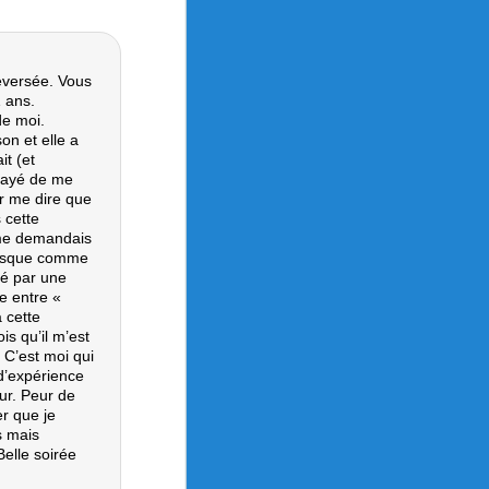
leversée. Vous
1 ans.
de moi.
on et elle a
it (et
ssayé de me
ar me dire que
s cette
e me demandais
presque comme
ué par une
te entre «
à cette
is qu’il m’est
. C’est moi qui
 d’expérience
eur. Peur de
er que je
s mais
Belle soirée