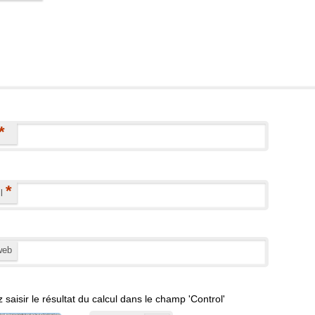
*
*
il
web
z saisir le résultat du calcul dans le champ 'Control'