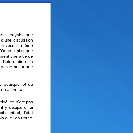
si incroyable que
 d’une discussion
voir vécu le même
 D’autant plus que
ement une aide de
 l’information n’a
z pas le bon terme
u pourquoi et du
 au « Tout ».
rivé, ce n’est pas
il y a aujourd’hui
l spirituel, d’état
is que l’on trouve
.