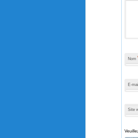
Nom
E-ma
Site 
Veuille