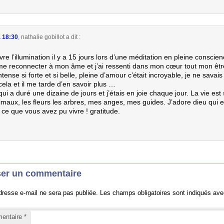
à 18:30
,
nathalie gobillot
a dit :
vre l’illumination il y a 15 jours lors d’une méditation en pleine conscie
e reconnecter à mon âme et j’ai ressenti dans mon cœur tout mon êtr
tense si forte et si belle, pleine d’amour c’était incroyable, je ne savai
cela et il me tarde d’en savoir plus …
qui a duré une dizaine de jours et j’étais en joie chaque jour. La vie est
nimaux, les fleurs les arbres, mes anges, mes guides. J’adore dieu qui e
ce que vous avez pu vivre ! gratitude.
ser un commentaire
dresse e-mail ne sera pas publiée.
Les champs obligatoires sont indiqués av
entaire
*