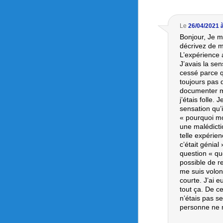
Le
26/04/2021 
Bonjour, Je m
décrivez de ma
L’expérience 
J’avais la sen
cessé parce q
toujours pas d
documenter ma
j’étais folle.
sensation qu’
« pourquoi mo
une malédicti
telle expérie
c’était génial
question « que
possible de re
me suis volon
courte. J’ai e
tout ça. De ce
n’étais pas s
personne ne 