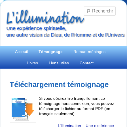
Reche
Une expérience spirituelle,
une autre vision de Dieu, de l'Homme et de l'Univers
Menu
Aller
Aller
Acceuil
Témoignage
Remue-méninges
principal
Livres
Liens utiles
Contact
au
au
contenu
contenu
Téléchargement témoignage
principal
secondaire
Si vous désirez lire tranquillement ce
témoignage hors connexion, vous pouvez
télécharger le fichier au format PDF (en
français seulement).
L’Illumination – Une expérience