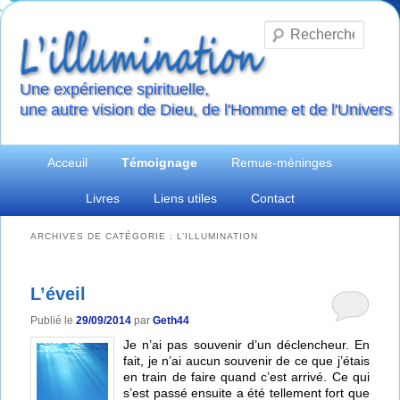
Reche
Une expérience spirituelle,
une autre vision de Dieu, de l'Homme et de l'Univers
Menu
Aller
Aller
Acceuil
Témoignage
Remue-méninges
principal
Livres
Liens utiles
Contact
au
au
contenu
contenu
ARCHIVES DE CATÉGORIE :
L’ILLUMINATION
principal
secondaire
L’éveil
Publié le
29/09/2014
par
Geth44
Je n’ai pas souvenir d’un déclencheur. En
fait, je n’ai aucun souvenir de ce que j’étais
en train de faire quand c’est arrivé. Ce qui
s’est passé ensuite a été tellement fort que