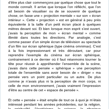
d’être plus clair commençons par quelque chose que tout le
monde connaît. Il arrive que lorsque l’on réfléchi, que l’on
ait besoin de visualiser ou de se souvenir de quelque
chose, on fasse une « projection mentale » sur son « écran
intérieur ». Cette « projection » est en général à peu près
équivalente à la taille d’un petit écran placé à quelques
mètres devant soi. Et bien lorsque mon esprit s’est ouvert,
j’avais la perception de mon « écran mental » comme
illimité dans toutes les directions. Par analogie, c’est
comme passer d’un simple écran de télévision au spectacle
d’un film sur écran sphérique (type cinéma omnimax). C’est
à la fois impressionnant et très déroutant, car pour
reprendre l’exemple du cinéma sur écran sphérique,
contrairement à ce dernier où il faut néanmoins tourner la
tête pour réussir à appréhender l’ensemble de la scène,
j’avais dans cette pensée « sphérique » une perception
totale de l’ensemble sans avoir besoin de « diriger » ma
pensée vers un point particulier ou un autre. De plus
comme je n’avais plus ni la perception de mon corps, ni
celle de mon environnement, j’avais vraiment l’impression
d’être au centre de cet « espace de pensée ».
Et cette « pensée » était emplie de tout ce à quoi je m’étais
intéressé pendant les années précédentes, sur la religion,
la spiritualité, l’ésotérisme, la science, la physique