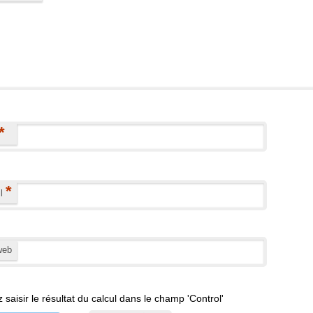
*
*
il
web
z saisir le résultat du calcul dans le champ 'Control'