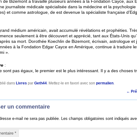
 de Bizemont a travaillé plusieurs années à la Fondation Cayce, aux É
journaliste médicale spécialisée dans la médecine et la psychologie 
s) et comme astrologue, de est devenue la spécialiste française d’Ed
grand médium américain, avait accumulé révélations et prophéties. Tr
mence seulement à être découvert et apprécié, tant aux États-Unis qu
près sa mort. Dorothée Koechlin de Bizemont, écrivain, astrologue et jo
nnées à la Fondation Edgar Cayce en Amérique, continue à traduire le
mi ».
re
:
 sont pas égaux, le premier est le plus intéressant. Il y a des choses t
blié dans
Livres
par
Geth44
. Mettez-le en favori avec son
permalien
.
←
Pré
ser un commentaire
dresse e-mail ne sera pas publiée.
Les champs obligatoires sont indiqués av
entaire
*