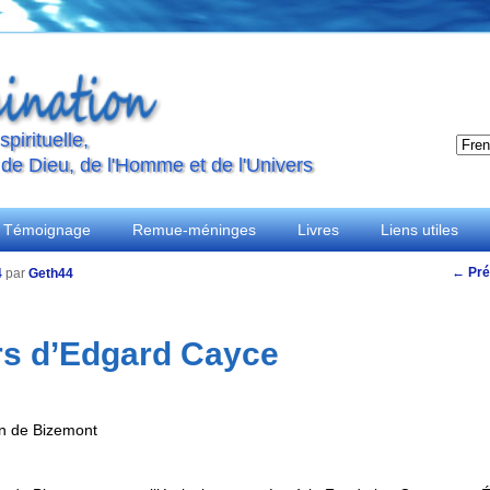
pirituelle,
 de Dieu, de l'Homme et de l'Univers
Témoignage
Remue-méninges
Livres
Liens utiles
Navig
←
Pré
4
par
Geth44
des
articl
rs d’Edgard Cayce
n de Bizemont