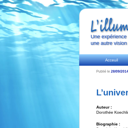
Une expérience s
une autre vision
Menu
Aller
Aller
Acceuil
principal
Publié le
28/09/201
au
au
contenu
contenu
L’unive
principal
secondaire
Auteur :
Dorothée Koechli
Biographie :