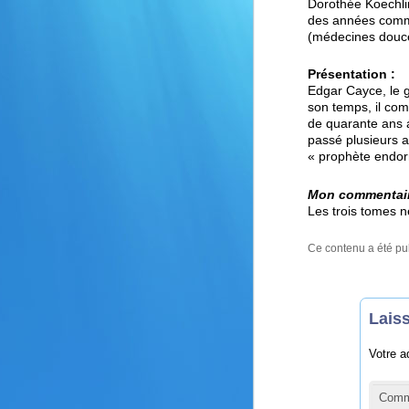
Dorothée Koechlin
des années comme 
(médecines douce
Présentation :
Edgar Cayce, le 
son temps, il com
de quarante ans a
passé plusieurs a
« prophète endor
Mon commentai
Les trois tomes ne
Ce contenu a été pu
Lais
Votre a
Comm