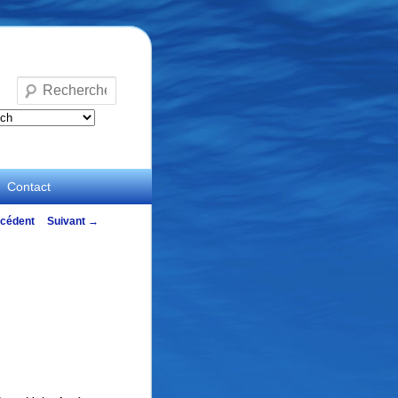
Recherche
Contact
ation
cédent
Suivant
→
es