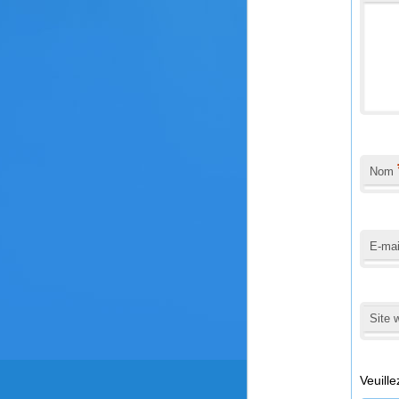
Nom
E-ma
Site 
Veuille