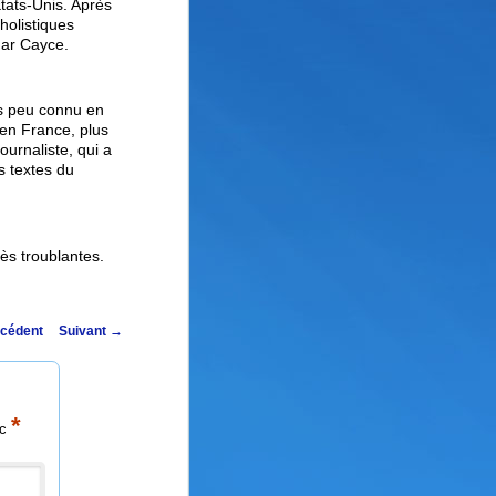
tats-Unis. Après
holistiques
gar Cayce.
ès peu connu en
’en France, plus
urnaliste, qui a
s textes du
rès troublantes.
cédent
Suivant
→
*
ec