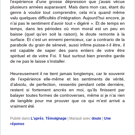
l’expérience d’une grosse dépression que j’avais vécue
plusieurs années auparavant. Mais dans mon cas, étant du
genre à vouloir tout comprendre, cela m’a quand même
valu quelques difficultés d’intégration. Aujourd’hui encore, je
n’ai pas le sentiment d’avoir tout « digéré ». Et de temps en
temps, dans les périodes où mon moral est un peu en
baisse (quel qu’en soit la raison), le doute remonte à la
surface. Et c’est un ennemi pernicieux, car a contrario de la
parabole du grain de sénevé, aussi infime puisse-t-il être, il
est capable de saper des pans entiers de votre être
spirituel et de votre Foi. Il faut surtout bien prendre garde
de ne pas le laisse s’installer.
Heureusement il ne tient jamais longtemps, car le souvenir
de l’expérience elle-même et les sentiments de vérité,
d’absolu, de perfection, ressentis pendant cette dernière,
restent si fortement ancrés en moi, qu’ils finissent par
balayer toutes formes de controverses, même si je n’ai rien
de tangible pour me prouver que ce qui m’est arrivé a
vraiment été.
Publié dans
L'après
,
Témoignage
|
Marqué avec
doute
|
Une
réponse