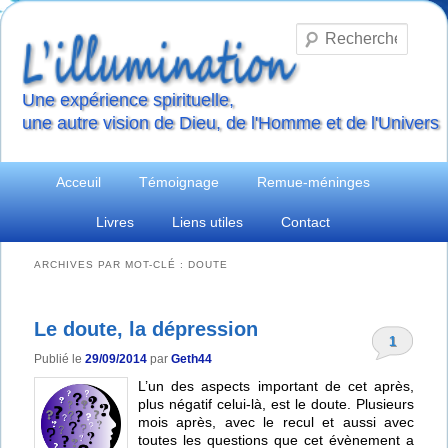
Reche
Une expérience spirituelle,
une autre vision de Dieu, de l'Homme et de l'Univers
Menu
Aller
Aller
Acceuil
Témoignage
Remue-méninges
principal
Livres
Liens utiles
Contact
au
au
contenu
contenu
ARCHIVES PAR MOT-CLÉ :
DOUTE
principal
secondaire
Le doute, la dépression
1
Publié le
29/09/2014
par
Geth44
L’un des aspects important de cet après,
plus négatif celui-là, est le doute. Plusieurs
mois après, avec le recul et aussi avec
toutes les questions que cet évènement a