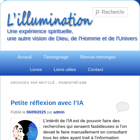
Reche
Une expérience spirituelle,
une autre vision de Dieu, de l'Homme et de l'Univers
Menu
Aller
Aller
Acceuil
Témoignage
Remue-méninges
principal
Livres
Liens utiles
Contact
au
au
contenu
contenu
ARCHIVES PAR MOT-CLÉ :
PANENTHÉISME
principal
secondaire
Petite réflexion avec l’IA
Publié le
06/09/2025
par
admin
L’intérêt de l’IA est de pouvoir faire des
recherches qui seraient fastidieuses si l’on
devait le faire manuellement en consultant
tous les sites ayant trait à l’information