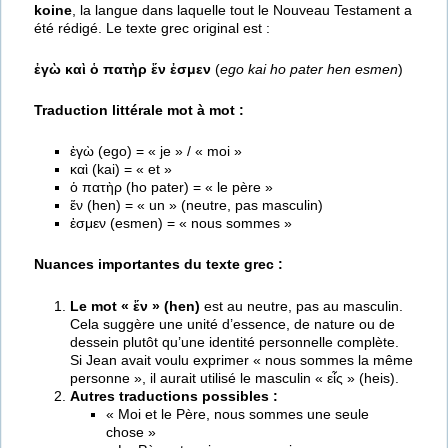
koine
, la langue dans laquelle tout le Nouveau Testament a
été rédigé. Le texte grec original est :
ἐγὼ καὶ ὁ πατὴρ ἕν ἐσμεν
(
ego kai ho pater hen esmen
)
Traduction littérale mot à mot :
ἐγὼ (ego) = « je » / « moi »
καὶ (kai) = « et »
ὁ πατὴρ (ho pater) = « le père »
ἕν (hen) = « un » (neutre, pas masculin)
ἐσμεν (esmen) = « nous sommes »
Nuances importantes du texte grec :
Le mot « ἕν » (hen)
est au neutre, pas au masculin.
Cela suggère une unité d’essence, de nature ou de
dessein plutôt qu’une identité personnelle complète.
Si Jean avait voulu exprimer « nous sommes la même
personne », il aurait utilisé le masculin « εἷς » (heis).
Autres traductions possibles :
« Moi et le Père, nous sommes une seule
chose »