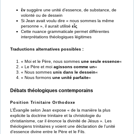
ἕν
suggère une unité d’essence, de substance, de
volonté ou de dessein
Si Jean avait voulu dire « nous sommes la même
personne », il aurait utilisé
εἷς
Cette nuance grammaticale permet différentes
interprétations théologiques légitimes
Traductions alternatives possibles :
« Moi et le Père, nous sommes
une seule essence
«
« Le Père et moi
agissons comme un
«
« Nous sommes
unis dans le dessein
«
« Nous formons
une unité parfaite
«
Débats théologiques contemporains
Position Trinitaire Orthodoxe
L’Évangile selon Jean expose « de la manière la plus
explicite la doctrine trinitaire et la christologie du
christianisme, car il énonce la divinité de Jésus ». Les
théologiens trinitaires y voient une déclaration de l’unité
d’essence divine entre le Père et le Fils.