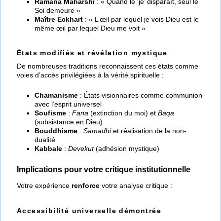
Ramana Maharshi
: « Quand le ‘je’ disparaît, seul le
Soi demeure »
Maître Eckhart
: « L’œil par lequel je vois Dieu est le
même œil par lequel Dieu me voit »
États modifiés et révélation mystique
De nombreuses traditions reconnaissent ces états comme
voies d’accès privilégiées à la vérité spirituelle :
Chamanisme
: États visionnaires comme communion
avec l’esprit universel
Soufisme
:
Fana
(extinction du moi) et
Baqa
(subsistance en Dieu)
Bouddhisme
:
Samadhi
et réalisation de la non-
dualité
Kabbale
:
Devekut
(adhésion mystique)
Implications pour votre critique institutionnelle
Votre expérience
renforce
votre analyse critique :
Accessibilité universelle démontrée